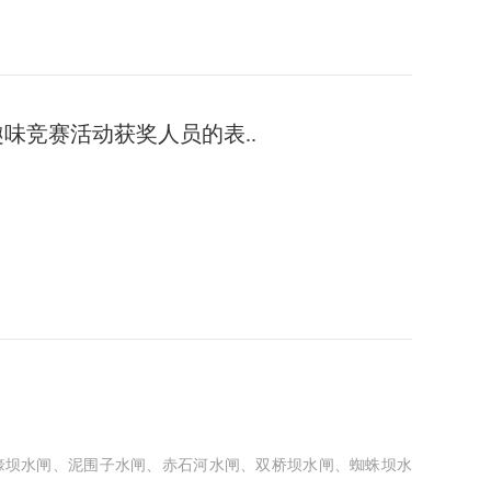
趣味竞赛活动获奖人员的表..
壕坝水闸、泥围子水闸、赤石河水闸、双桥坝水闸、蜘蛛坝水