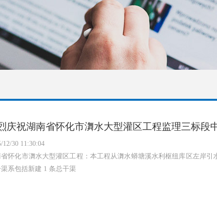
烈庆祝湖南省怀化市㵲水大型灌区工程监理三标段
/12/30 11:30:04
省怀化市㵲水大型灌区工程：本工程从㵲水蟒塘溪水利枢纽库区左岸引水，渠首设计
渠系包括新建 1 条总干渠