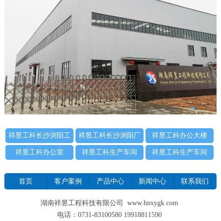
祥昱工科长沙浏阳工
祥昱工科长沙浏阳厂
祥昱工科办公大楼
厂大门
区
祥昱工科办公室
祥昱工科生产车间
祥昱工科生产车间
首页
客户案例
产品中心
新闻中心
联系我们
湖南祥昱工程科技有限公司 www.hnxygk.com
电话：0731-83100580 19918811590