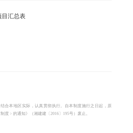
项目汇总表
请结合本地区实际，认真贯彻执行。自本制度施行之日起，原
度﹥的通知》（湘建建〔2016〕195号）废止。