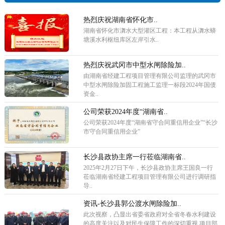
热烈庆祝湖南省怀化市..
湖南省怀化市㵲水大型灌区工程：本工程从㵲水蟒
塘溪水利枢纽库区左岸引水..
热烈庆祝武冈市中型水闸除险加..
由湖南省经建工程项目管理有限公司监理的武冈市
中型水闸除险加固工程施工监理一标段2024年国债
资金..
公司荣获2024年度“湖南省..
公司荣获2024年度“湖南省守合同重信用企业”“长沙
市守合同重信用企业”
长沙县政协主席一行莅临湖南省..
2025年2月27日下午，长沙县政协主席王国良一行
莅临湖南省经建工程项目管理有限公司进行调研指
导..
资讯-长沙县郭公渡水闸除险加..
此次视察，凸显出省委省政府对全省冬春水利建设
的高度关注以及对民生保障工作的深切重视,项目部