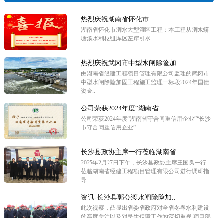
热烈庆祝湖南省怀化市..
湖南省怀化市㵲水大型灌区工程：本工程从㵲水蟒
塘溪水利枢纽库区左岸引水..
热烈庆祝武冈市中型水闸除险加..
由湖南省经建工程项目管理有限公司监理的武冈市
中型水闸除险加固工程施工监理一标段2024年国债
资金..
公司荣获2024年度“湖南省..
公司荣获2024年度“湖南省守合同重信用企业”“长沙
市守合同重信用企业”
长沙县政协主席一行莅临湖南省..
2025年2月27日下午，长沙县政协主席王国良一行
莅临湖南省经建工程项目管理有限公司进行调研指
导..
资讯-长沙县郭公渡水闸除险加..
此次视察，凸显出省委省政府对全省冬春水利建设
的高度关注以及对民生保障工作的深切重视,项目部