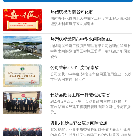
热烈庆祝湖南省怀化市..
湖南省怀化市㵲水大型灌区工程：本工程从㵲水蟒
塘溪水利枢纽库区左岸引水..
热烈庆祝武冈市中型水闸除险加..
由湖南省经建工程项目管理有限公司监理的武冈市
中型水闸除险加固工程施工监理一标段2024年国债
资金..
公司荣获2024年度“湖南省..
公司荣获2024年度“湖南省守合同重信用企业”“长沙
市守合同重信用企业”
长沙县政协主席一行莅临湖南省..
2025年2月27日下午，长沙县政协主席王国良一行
莅临湖南省经建工程项目管理有限公司进行调研指
导..
资讯-长沙县郭公渡水闸除险加..
此次视察，凸显出省委省政府对全省冬春水利建设
的高度关注以及对民生保障工作的深切重视,项目部