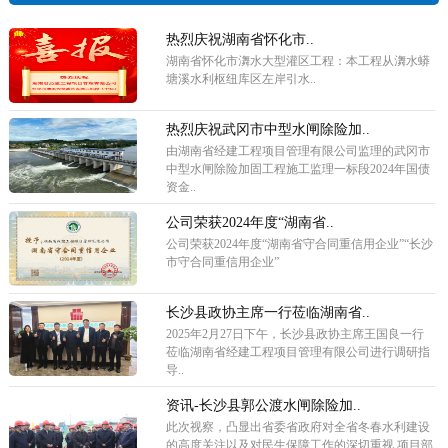
热烈庆祝湖南省怀化市..
湖南省怀化市㵲水大型灌区工程：本工程从㵲水蟒
塘溪水利枢纽库区左岸引水..
热烈庆祝武冈市中型水闸除险加..
由湖南省经建工程项目管理有限公司监理的武冈市
中型水闸除险加固工程施工监理一标段2024年国债
资金..
公司荣获2024年度“湖南省..
公司荣获2024年度“湖南省守合同重信用企业”“长沙
市守合同重信用企业”
长沙县政协主席一行莅临湖南省..
2025年2月27日下午，长沙县政协主席王国良一行
莅临湖南省经建工程项目管理有限公司进行调研指
导..
资讯-长沙县郭公渡水闸除险加..
此次视察，凸显出省委省政府对全省冬春水利建设
的高度关注以及对民生保障工作的深切重视,项目部