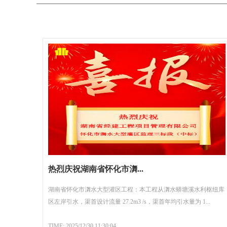
热烈庆祝湖南省怀化市㵲...
湖南省怀化市㵲水大型灌区工程：本工程从㵲水蟒塘溪水利枢纽库
区左岸引水，渠首设计流量 27.2m3 /s，渠首年均引水量为 1...
TIME: 2025/12/30 11:30:04