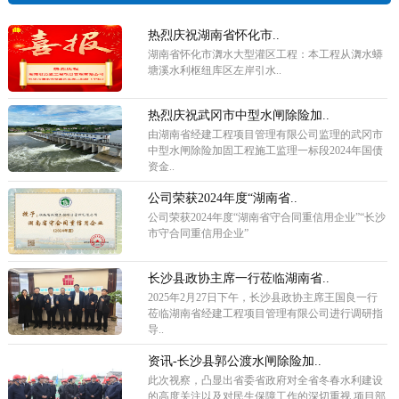
热烈庆祝湖南省怀化市..
湖南省怀化市㵲水大型灌区工程：本工程从㵲水蟒
塘溪水利枢纽库区左岸引水..
热烈庆祝武冈市中型水闸除险加..
由湖南省经建工程项目管理有限公司监理的武冈市
中型水闸除险加固工程施工监理一标段2024年国债
资金..
公司荣获2024年度“湖南省..
公司荣获2024年度“湖南省守合同重信用企业”“长沙
市守合同重信用企业”
长沙县政协主席一行莅临湖南省..
2025年2月27日下午，长沙县政协主席王国良一行
莅临湖南省经建工程项目管理有限公司进行调研指
导..
资讯-长沙县郭公渡水闸除险加..
此次视察，凸显出省委省政府对全省冬春水利建设
的高度关注以及对民生保障工作的深切重视,项目部