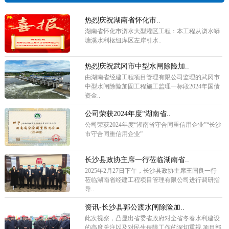
热烈庆祝湖南省怀化市..
湖南省怀化市㵲水大型灌区工程：本工程从㵲水蟒
塘溪水利枢纽库区左岸引水..
热烈庆祝武冈市中型水闸除险加..
由湖南省经建工程项目管理有限公司监理的武冈市
中型水闸除险加固工程施工监理一标段2024年国债
资金..
公司荣获2024年度“湖南省..
公司荣获2024年度“湖南省守合同重信用企业”“长沙
市守合同重信用企业”
长沙县政协主席一行莅临湖南省..
2025年2月27日下午，长沙县政协主席王国良一行
莅临湖南省经建工程项目管理有限公司进行调研指
导..
资讯-长沙县郭公渡水闸除险加..
此次视察，凸显出省委省政府对全省冬春水利建设
的高度关注以及对民生保障工作的深切重视,项目部